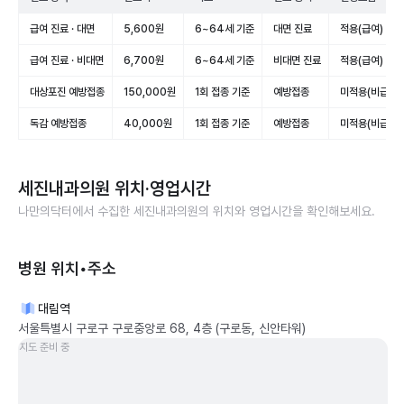
급여 진료 · 대면
5,600원
6~64세 기준
대면 진료
적용(급여)
급여 진료 · 비대면
6,700원
6~64세 기준
비대면 진료
적용(급여)
대상포진 예방접종
150,000원
1회 접종 기준
예방접종
미적용(비급여)
독감 예방접종
40,000원
1회 접종 기준
예방접종
미적용(비급여)
세진내과의원
위치·영업시간
나만의닥터에서 수집한
세진내과의원
의 위치와 영업시간을 확인해보세요.
병원 위치•주소
대림역
서울특별시 구로구 구로중앙로 68, 4층 (구로동, 신안타워)
지도 준비 중