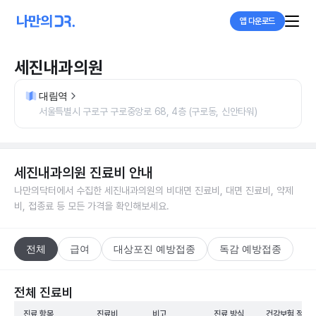
앱 다운로드
세진내과의원
대림역
서울특별시 구로구 구로중앙로 68, 4층 (구로동, 신안타워)
세진내과의원
진료비 안내
나만의닥터에서 수집한
세진내과의원
의 비대면 진료비, 대면 진료비, 약제
비, 접종료 등 모든 가격을 확인해보세요.
전체
급여
대상포진 예방접종
독감 예방접종
전체 진료비
진료 항목
진료비
비고
진료 방식
건강보험 적용