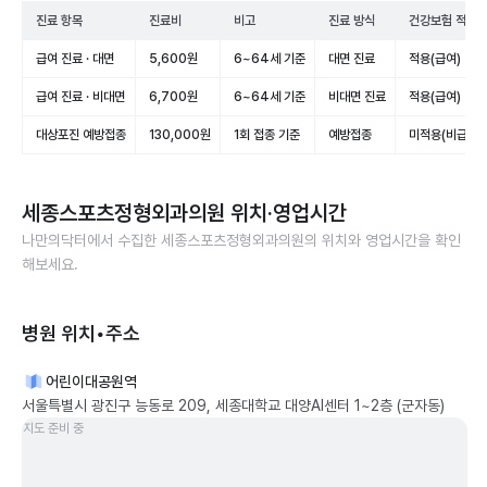
진료 항목
진료비
비고
진료 방식
건강보험 적용
급여 진료 · 대면
5,600원
6~64세 기준
대면 진료
적용(급여)
급여 진료 · 비대면
6,700원
6~64세 기준
비대면 진료
적용(급여)
대상포진 예방접종
130,000원
1회 접종 기준
예방접종
미적용(비급여)
세종스포츠정형외과의원
위치·영업시간
나만의닥터에서 수집한
세종스포츠정형외과의원
의 위치와 영업시간을 확인
해보세요.
병원 위치•주소
어린이대공원역
서울특별시 광진구 능동로 209, 세종대학교 대양AI센터 1~2층 (군자동)
지도 준비 중