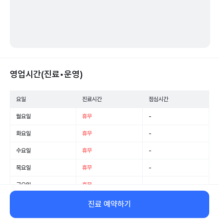
영업시간(진료•운영)
요일
진료시간
점심시간
월요일
휴무
-
화요일
휴무
-
수요일
휴무
-
목요일
휴무
-
금요일
휴무
-
토요일
휴무
-
진료 예약하기