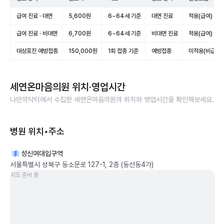
급여 진료 · 대면
5,600원
6~64세 기준
대면 진료
적용(급여)
급여 진료 · 비대면
6,700원
6~64세 기준
비대면 진료
적용(급여)
대상포진 예방접종
150,000원
1회 접종 기준
예방접종
미적용(비급여)
세연온마음의원
위치·영업시간
나만의닥터에서 수집한
세연온마음의원
의 위치와 영업시간을 확인해보세요.
병원 위치•주소
성신여대입구역
서울특별시 성북구 동소문로 127-1, 2층 (동선동4가)
지도 준비 중