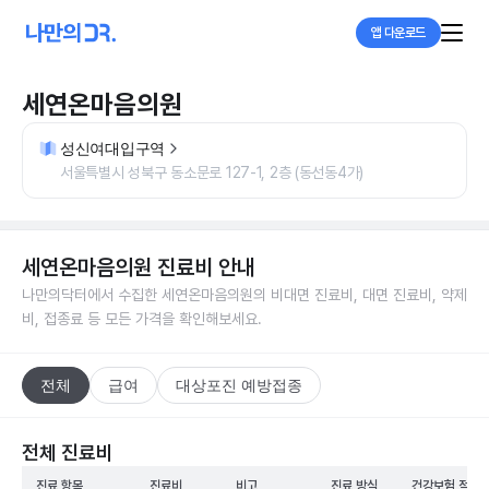
앱 다운로드
세연온마음의원
성신여대입구역
서울특별시 성북구 동소문로 127-1, 2층 (동선동4가)
세연온마음의원
진료비 안내
나만의닥터에서 수집한
세연온마음의원
의 비대면 진료비, 대면 진료비, 약제
비, 접종료 등 모든 가격을 확인해보세요.
전체
급여
대상포진 예방접종
전체 진료비
진료 항목
진료비
비고
진료 방식
건강보험 적용