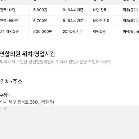
진료 · 대면
5,600원
6~64세 기준
대면 진료
적용(급여)
진료 · 비대면
6,700원
6~64세 기준
비대면 진료
적용(급여)
포진 예방접종
500,000원
2회 접종 기준
예방접종
미적용(비급
연합의원
위치·영업시간
닥터에서 수집한
성심연합의원
의 위치와 영업시간을 확인해보세요.
 위치•주소
구청역
역시 북구 동북로 260, (복현동)
비 중