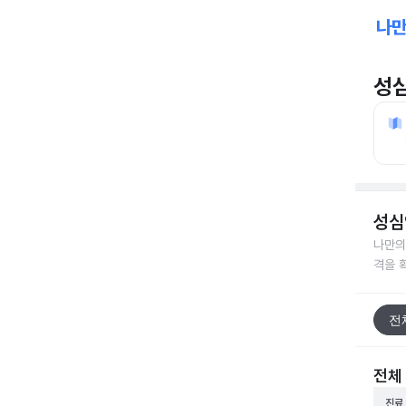
성
성심
나만의
격을 
전
전체
진료