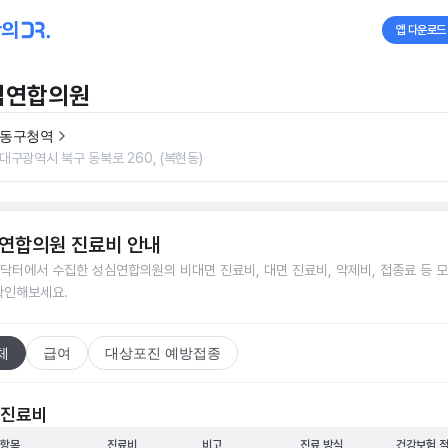
앱 다운로드
심연합의원
동구청역
대구광역시 북구 동북로 260, (복현동)
연합의원
진료비 안내
닥터에서 수집한
성심연합의원
의 비대면 진료비, 대면 진료비, 약제비, 접종료 등 
확인해보세요.
체
급여
대상포진 예방접종
 진료비
 항목
진료비
비고
진료 방식
건강보험 