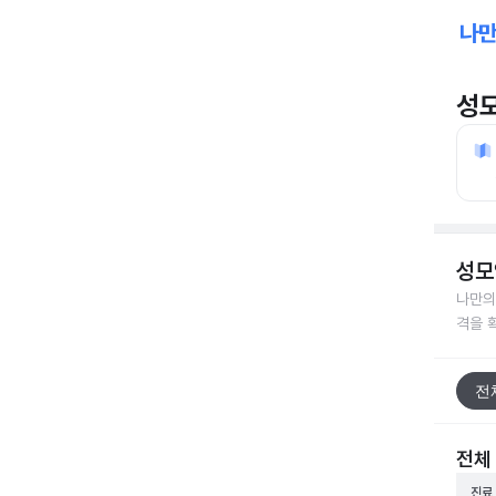
성
성모
나만의
격을 
전
전체
진료