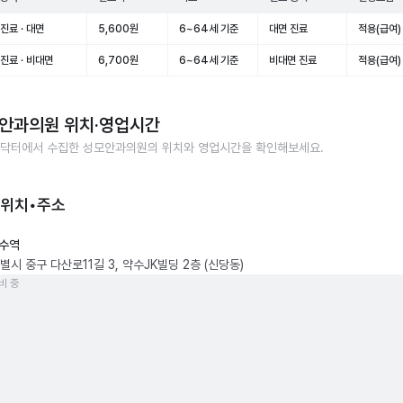
진료 · 대면
5,600원
6~64세 기준
대면 진료
적용(급여)
진료 · 비대면
6,700원
6~64세 기준
비대면 진료
적용(급여)
안과의원
위치·영업시간
닥터에서 수집한
성모안과의원
의 위치와 영업시간을 확인해보세요.
 위치•주소
수역
별시 중구 다산로11길 3, 약수JK빌딩 2층 (신당동)
비 중