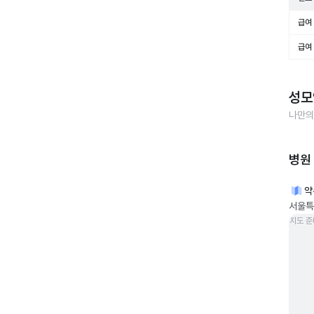
급여 
급여 
성모
나만의
병원
약
서울특
지도 준