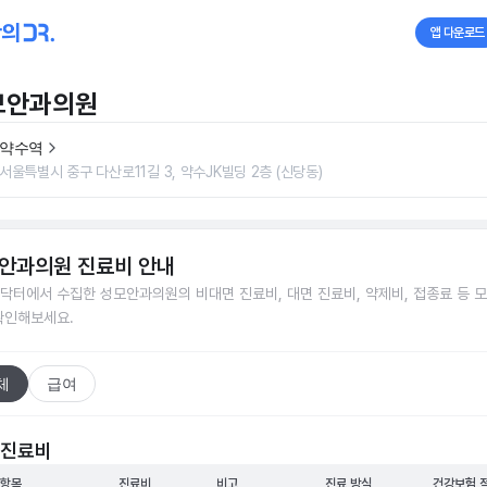
앱 다운로드
모안과의원
약수역
서울특별시 중구 다산로11길 3, 약수JK빌딩 2층 (신당동)
안과의원
진료비 안내
닥터에서 수집한
성모안과의원
의 비대면 진료비, 대면 진료비, 약제비, 접종료 등 
확인해보세요.
체
급여
 진료비
 항목
진료비
비고
진료 방식
건강보험 