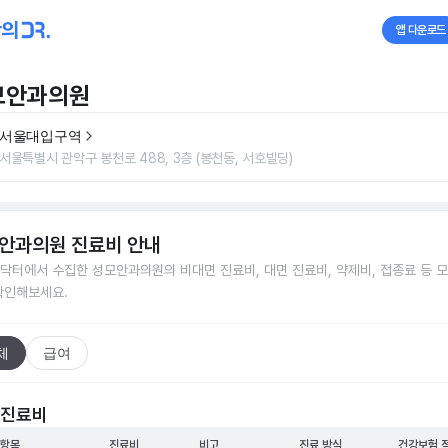
앱 다운로드
모안과의원
서울대입구역
서울특별시 관악구 봉천로 488, 3층 (봉천동, 서호빌딩)
안과의원
진료비 안내
닥터에서 수집한
성모안과의원
의 비대면 진료비, 대면 진료비, 약제비, 접종료 등 
확인해보세요.
체
급여
 진료비
 항목
진료비
비고
진료 방식
건강보험 