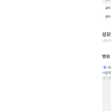
급여 
급여 
성모
나만의
병원
서
서울특
지도 준