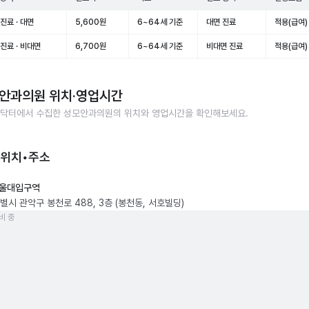
진료 · 대면
5,600원
6~64세 기준
대면 진료
적용(급여)
진료 · 비대면
6,700원
6~64세 기준
비대면 진료
적용(급여)
안과의원
위치·영업시간
닥터에서 수집한
성모안과의원
의 위치와 영업시간을 확인해보세요.
 위치•주소
울대입구역
별시 관악구 봉천로 488, 3층 (봉천동, 서호빌딩)
비 중