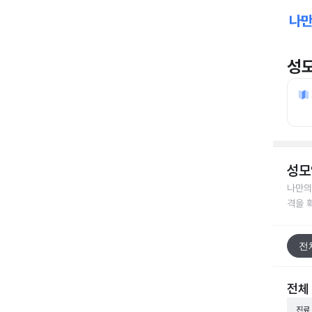
성
성모
나만의
격을 
전
전체
진료