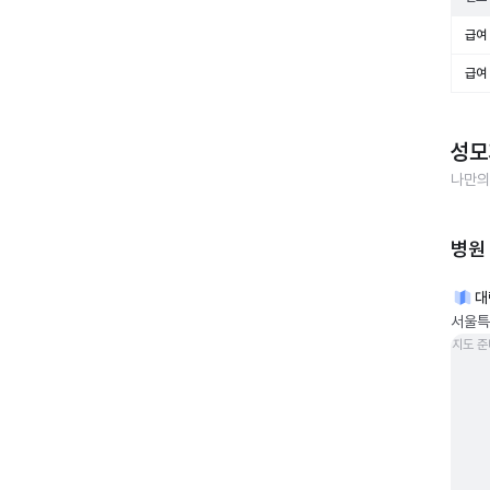
급여 
급여 
성모
나만의
병원
대
서울특
지도 준