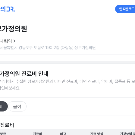
앱 다운로드
모가정의원
대림역
서울특별시 영등포구 도림로 190 2층 (대림동) 성모가정의원
가정의원
진료비 안내
닥터에서 수집한
성모가정의원
의 비대면 진료비, 대면 진료비, 약제비, 접종료 등 
확인해보세요.
체
급여
 진료비
 항목
진료비
비고
진료 방식
건강보험 