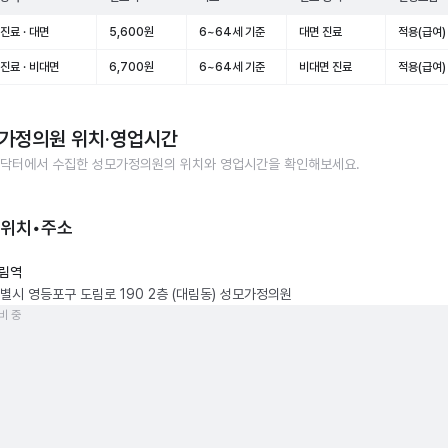
진료 · 대면
5,600원
6~64세 기준
대면 진료
적용(급여)
진료 · 비대면
6,700원
6~64세 기준
비대면 진료
적용(급여)
가정의원
위치·영업시간
닥터에서 수집한
성모가정의원
의 위치와 영업시간을 확인해보세요.
 위치•주소
림역
별시 영등포구 도림로 190 2층 (대림동) 성모가정의원
비 중