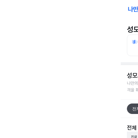
성
성모
나만의
격을 
전
전체
진료