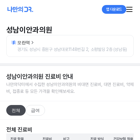
앱 다운로드
성남이안과의원
모란역
경기도 성남시 중원구 성남대로1148번길 2, 소평빌딩 2층 (성남동)
성남이안과의원
진료비 안내
나만의닥터에서 수집한
성남이안과의원
의 비대면 진료비, 대면 진료비, 약제
비, 접종료 등 모든 가격을 확인해보세요.
전체
급여
전체 진료비
진료 항목
진료비
비고
진료 방식
건강보험 적용