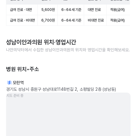
급여 진료 · 대면
5,600원
6~64세 기준
대면 진료
적용(급여)
급여 진료 · 비대면
6,700원
6~64세 기준
비대면 진료
적용(급여)
성남이안과의원
위치·영업시간
나만의닥터에서 수집한
성남이안과의원
의 위치와 영업시간을 확인해보세요.
병원 위치•주소
모란역
경기도 성남시 중원구 성남대로1148번길 2, 소평빌딩 2층 (성남동)
지도 준비 중