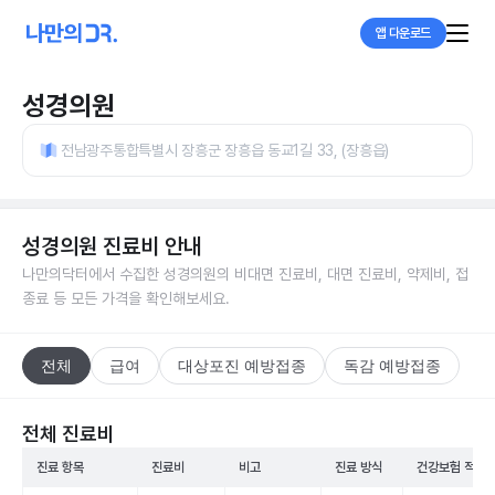
앱 다운로드
성경의원
전남광주통합특별시 장흥군 장흥읍 동교1길 33, (장흥읍)
성경의원
진료비 안내
나만의닥터에서 수집한
성경의원
의 비대면 진료비, 대면 진료비, 약제비, 접
종료 등 모든 가격을 확인해보세요.
전체
급여
대상포진 예방접종
독감 예방접종
전체 진료비
진료 항목
진료비
비고
진료 방식
건강보험 적용