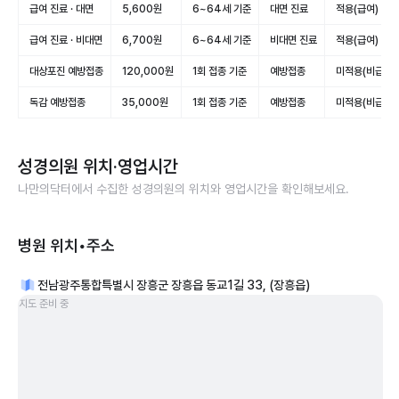
급여 진료 · 대면
5,600원
6~64세 기준
대면 진료
적용(급여)
급여 진료 · 비대면
6,700원
6~64세 기준
비대면 진료
적용(급여)
대상포진 예방접종
120,000원
1회 접종 기준
예방접종
미적용(비급여)
독감 예방접종
35,000원
1회 접종 기준
예방접종
미적용(비급여)
성경의원
위치·영업시간
나만의닥터에서 수집한
성경의원
의 위치와 영업시간을 확인해보세요.
병원 위치•주소
전남광주통합특별시 장흥군 장흥읍 동교1길 33, (장흥읍)
지도 준비 중