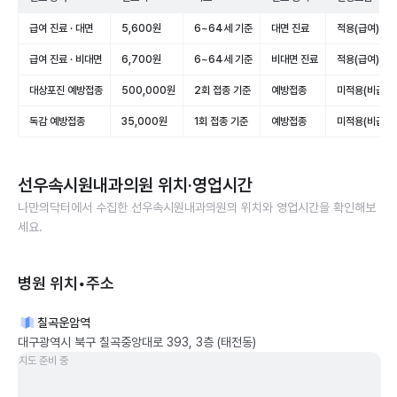
급여 진료 · 대면
5,600원
6~64세 기준
대면 진료
적용(급여)
급여 진료 · 비대면
6,700원
6~64세 기준
비대면 진료
적용(급여)
대상포진 예방접종
500,000원
2회 접종 기준
예방접종
미적용(비급여)
독감 예방접종
35,000원
1회 접종 기준
예방접종
미적용(비급여)
선우속시원내과의원
위치·영업시간
나만의닥터에서 수집한
선우속시원내과의원
의 위치와 영업시간을 확인해보
세요.
병원 위치•주소
칠곡운암역
대구광역시 북구 칠곡중앙대로 393, 3층 (태전동)
지도 준비 중