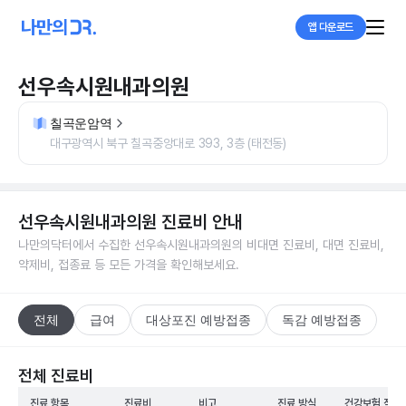
앱 다운로드
선우속시원내과의원
칠곡운암역
대구광역시 북구 칠곡중앙대로 393, 3층 (태전동)
선우속시원내과의원
진료비 안내
나만의닥터에서 수집한
선우속시원내과의원
의 비대면 진료비, 대면 진료비,
약제비, 접종료 등 모든 가격을 확인해보세요.
전체
급여
대상포진 예방접종
독감 예방접종
전체 진료비
진료 항목
진료비
비고
진료 방식
건강보험 적용