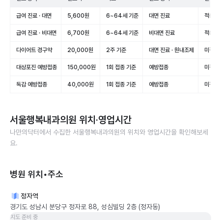
급여 진료 · 대면
5,600원
6~64세 기준
대면 진료
적용(급
급여 진료 · 비대면
6,700원
6~64세 기준
비대면 진료
적용(급
다이어트 경구약
20,000원
2주 기준
대면 진료 · 원내조제
미적용
대상포진 예방접종
150,000원
1회 접종 기준
예방접종
미적용
독감 예방접종
40,000원
1회 접종 기준
예방접종
미적용
서울행복내과의원
위치·영업시간
나만의닥터에서 수집한
서울행복내과의원
의 위치와 영업시간을 확인해보세
요.
병원 위치•주소
정자역
경기도 성남시 분당구 정자로 88, 성심빌딩 2층 (정자동)
지도 준비 중