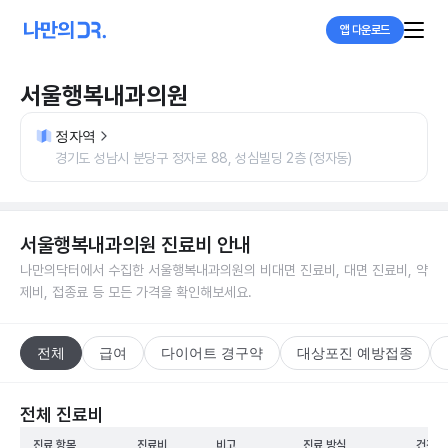
앱 다운로드
서울행복내과의원
정자역
경기도 성남시 분당구 정자로 88, 성심빌딩 2층 (정자동)
서울행복내과의원
진료비 안내
나만의닥터에서 수집한
서울행복내과의원
의 비대면 진료비, 대면 진료비, 약
제비, 접종료 등 모든 가격을 확인해보세요.
전체
급여
다이어트 경구약
대상포진 예방접종
전체 진료비
진료 항목
진료비
비고
진료 방식
건강보