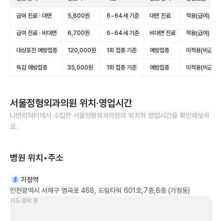
급여 진료 · 대면
5,600원
6~64세 기준
대면 진료
적용(급여)
급여 진료 · 비대면
6,700원
6~64세 기준
비대면 진료
적용(급여)
대상포진 예방접종
120,000원
1회 접종 기준
예방접종
미적용(비급여)
독감 예방접종
35,000원
1회 접종 기준
예방접종
미적용(비급여)
서울정형외과의원
위치·영업시간
나만의닥터에서 수집한
서울정형외과의원
의 위치와 영업시간을 확인해보세
요.
병원 위치•주소
가정역
인천광역시 서해구 염곡로 468, 드림타워 601호,7층,8층 (가정동)
지도 준비 중