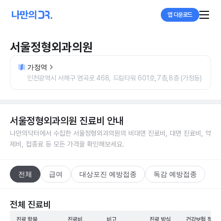
앱 다운로드
서울정형외과의원
가정역
인천광역시 서해구 염곡로 468, 드림타워 601호,7층,8층 (가정동)
서울정형외과의원
진료비 안내
나만의닥터에서 수집한
서울정형외과의원
의 비대면 진료비, 대면 진료비, 약
제비, 접종료 등 모든 가격을 확인해보세요.
전체
급여
대상포진 예방접종
독감 예방접종
전체 진료비
진료 항목
진료비
비고
진료 방식
건강보험 적용