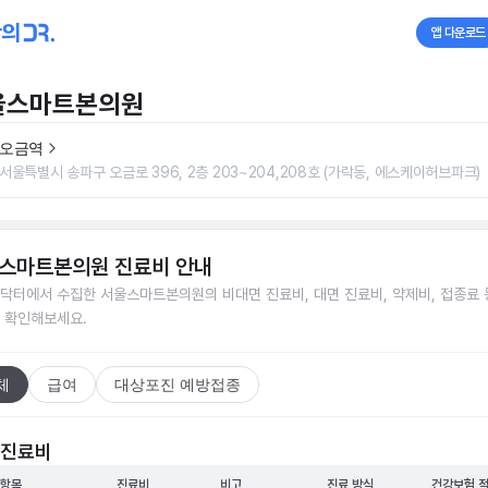
앱 다운로드
울스마트본의원
오금역
서울특별시 송파구 오금로 396, 2층 203~204,208호 (가락동, 에스케이허브파크)
스마트본의원
진료비 안내
닥터에서 수집한
서울스마트본의원
의 비대면 진료비, 대면 진료비, 약제비, 접종료 
 확인해보세요.
체
급여
대상포진 예방접종
 진료비
 항목
진료비
비고
진료 방식
건강보험 