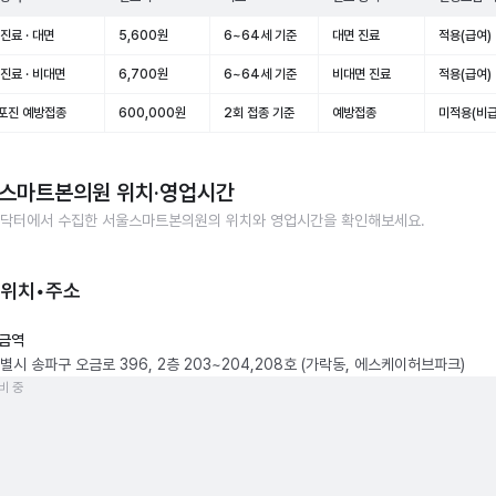
진료 · 대면
5,600원
6~64세 기준
대면 진료
적용(급여)
진료 · 비대면
6,700원
6~64세 기준
비대면 진료
적용(급여)
포진 예방접종
600,000원
2회 접종 기준
예방접종
미적용(비급
스마트본의원
위치·영업시간
닥터에서 수집한
서울스마트본의원
의 위치와 영업시간을 확인해보세요.
 위치•주소
금역
별시 송파구 오금로 396, 2층 203~204,208호 (가락동, 에스케이허브파크)
비 중