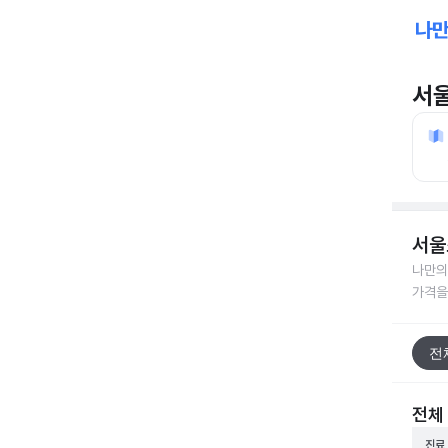
서
서울
나만의
가격을
전
전체
진료