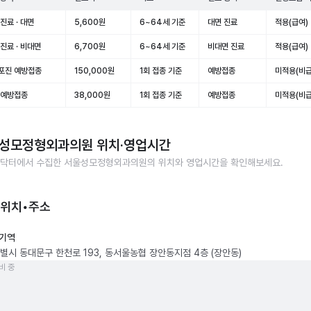
진료 · 대면
5,600원
6~64세 기준
대면 진료
적용(급여)
진료 · 비대면
6,700원
6~64세 기준
비대면 진료
적용(급여)
포진 예방접종
150,000원
1회 접종 기준
예방접종
미적용(비급
 예방접종
38,000원
1회 접종 기준
예방접종
미적용(비급
성모정형외과의원
위치·영업시간
닥터에서 수집한
서울성모정형외과의원
의 위치와 영업시간을 확인해보세요.
 위치•주소
기역
별시 동대문구 한천로 193, 동서울농협 장안동지점 4층 (장안동)
비 중