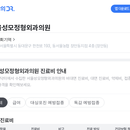
앱 다운로드
울성모정형외과의원
회기역
서울특별시 동대문구 한천로 193, 동서울농협 장안동지점 4층 (장안동)
성모정형외과의원
진료비 안내
닥터에서 수집한
서울성모정형외과의원
의 비대면 진료비, 대면 진료비, 약제비, 접
가격을 확인해보세요.
체
급여
대상포진 예방접종
독감 예방접종
 진료비
 항목
진료비
비고
진료 방식
건강보험 