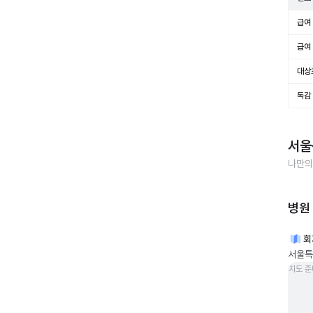
급여 
급여 
대상
독감
서울
나만의
병원
회
서울특
지도 준