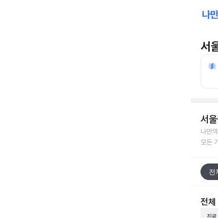
서
서울
나만의
모든 
전
전체
진료