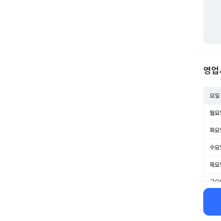
영업
요일
월요
화요
수요
목요
금요
토요
일요