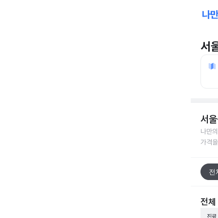
서
서울
나만의
가격을
전
전체
진료