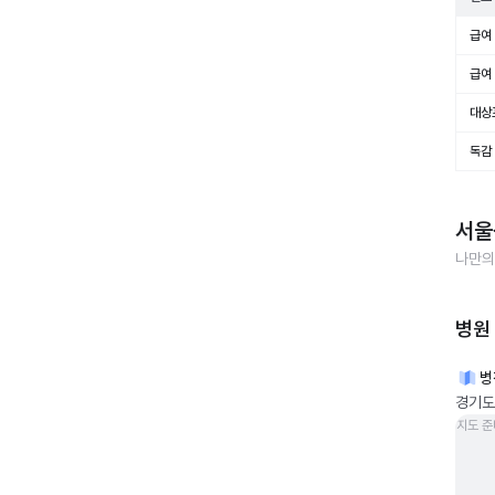
급여 
급여 
대상
독감
서울
나만의
병원
병
경기도 
지도 준