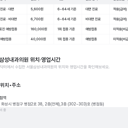
진료 · 대면
5,600원
6~64세 기준
대면 진료
적용(급여)
진료 · 비대면
6,700원
6~64세 기준
비대면 진료
적용(급여)
포진 예방접종
160,000원
1회 접종 기준
예방접종
미적용(비급
 예방접종
40,000원
1회 접종 기준
예방접종
미적용(비급
삼성내과의원
위치·영업시간
닥터에서 수집한
서울삼성내과의원
의 위치와 영업시간을 확인해보세요.
 위치•주소
점역
화성시 병점구 병점2로 38, 2층(전체),3층 (302~303)호 (병점동)
비 중