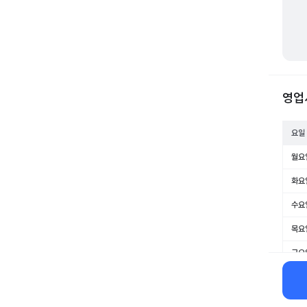
영업
요일
월요
화요
수요
목요
금요
토요
일요