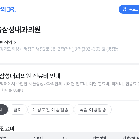
앱 다운로드
울삼성내과의원
병점역
경기도 화성시 병점구 병점2로 38, 2층(전체),3층 (302~303)호 (병점동)
삼성내과의원
진료비 안내
닥터에서 수집한
서울삼성내과의원
의 비대면 진료비, 대면 진료비, 약제비, 접종료 
 확인해보세요.
체
급여
대상포진 예방접종
독감 예방접종
 진료비
 항목
진료비
비고
진료 방식
건강보험 