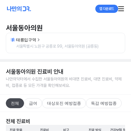
앱 다운로드
서울동아의원
태릉입구역
서울특별시 노원구 공릉로 99, 서울동아의원 (공릉동)
서울동아의원
진료비 안내
나만의닥터에서 수집한
서울동아의원
의 비대면 진료비, 대면 진료비, 약제
비, 접종료 등 모든 가격을 확인해보세요.
전체
급여
대상포진 예방접종
독감 예방접종
전체 진료비
진료 항목
진료비
비고
진료 방식
건강보험 적용