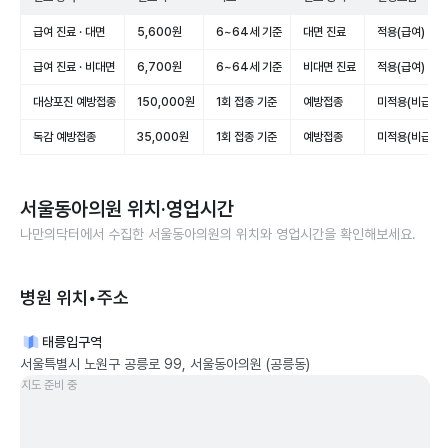
급여 진료 · 대면
5,600원
6~64세 기준
대면 진료
적용(급여)
급여 진료 · 비대면
6,700원
6~64세 기준
비대면 진료
적용(급여)
대상포진 예방접종
150,000원
1회 접종 기준
예방접종
미적용(비급여)
독감 예방접종
35,000원
1회 접종 기준
예방접종
미적용(비급여)
서울동아의원
위치·영업시간
나만의닥터에서 수집한
서울동아의원
의 위치와 영업시간을 확인해보세요.
병원 위치•주소
태릉입구역
서울특별시 노원구 공릉로 99, 서울동아의원 (공릉동)
지도 준비 중