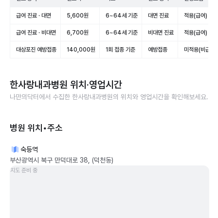
급여 진료 · 대면
5,600원
6~64세 기준
대면 진료
적용(급여)
급여 진료 · 비대면
6,700원
6~64세 기준
비대면 진료
적용(급여)
대상포진 예방접종
140,000원
1회 접종 기준
예방접종
미적용(비급여)
한사랑내과병원
위치·영업시간
나만의닥터에서 수집한
한사랑내과병원
의 위치와 영업시간을 확인해보세요.
병원 위치•주소
숙등역
부산광역시 북구 만덕대로 38, (덕천동)
지도 준비 중