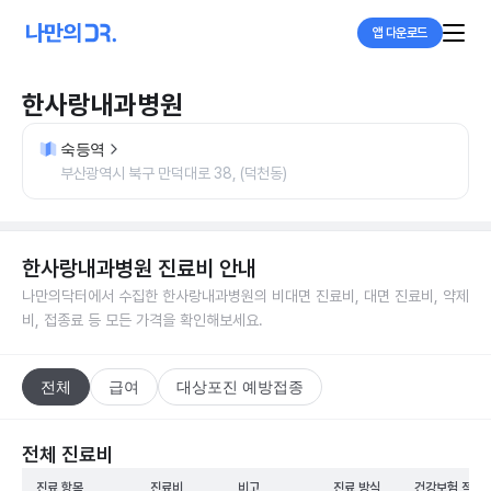
앱 다운로드
한사랑내과병원
숙등역
부산광역시 북구 만덕대로 38, (덕천동)
한사랑내과병원
진료비 안내
나만의닥터에서 수집한
한사랑내과병원
의 비대면 진료비, 대면 진료비, 약제
비, 접종료 등 모든 가격을 확인해보세요.
전체
급여
대상포진 예방접종
전체 진료비
진료 항목
진료비
비고
진료 방식
건강보험 적용