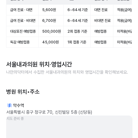
급여 진료 · 대면
5,600원
6~64세 기준
대면 진료
적용(급여)
급여 진료 · 비대면
6,700원
6~64세 기준
비대면 진료
적용(급여)
대상포진 예방접종
500,000원
2회 접종 기준
예방접종
미적용(비급여)
독감 예방접종
45,000원
1회 접종 기준
예방접종
미적용(비급여)
서울내과의원
위치·영업시간
나만의닥터에서 수집한
서울내과의원
의 위치와 영업시간을 확인해보세요.
병원 위치•주소
약수역
서울특별시 중구 청구로 70, 신진빌딩 5층 (신당동)
지도 준비 중