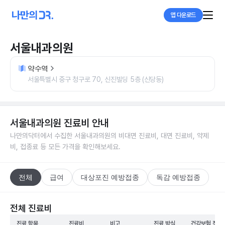
앱 다운로드
서울내과의원
약수역
서울특별시 중구 청구로 70, 신진빌딩 5층 (신당동)
서울내과의원
진료비 안내
나만의닥터에서 수집한
서울내과의원
의 비대면 진료비, 대면 진료비, 약제
비, 접종료 등 모든 가격을 확인해보세요.
전체
급여
대상포진 예방접종
독감 예방접종
전체 진료비
진료 항목
진료비
비고
진료 방식
건강보험 적용