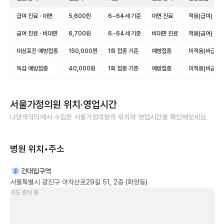
급여 진료 · 대면
5,600원
6~64세 기준
대면 진료
적용(급여)
급여 진료 · 비대면
6,700원
6~64세 기준
비대면 진료
적용(급여)
대상포진 예방접종
150,000원
1회 접종 기준
예방접종
미적용(비급여)
독감 예방접종
40,000원
1회 접종 기준
예방접종
미적용(비급여)
서울가정의원
위치·영업시간
나만의닥터에서 수집한
서울가정의원
의 위치와 영업시간을 확인해보세요.
병원 위치•주소
건대입구역
서울특별시 광진구 아차산로29길 51, 2층 (화양동)
지도 준비 중