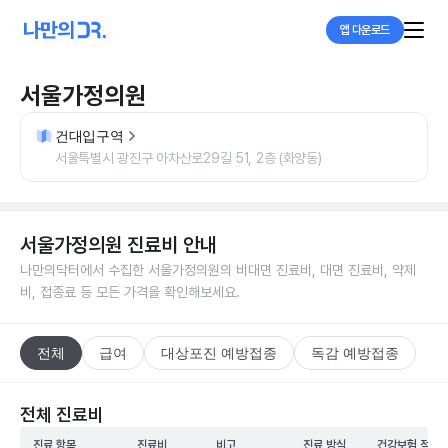
앱 다운로드
서울가정의원
건대입구역
서울특별시 광진구 아차산로29길 51, 2층 (화양동)
서울가정의원
진료비 안내
나만의닥터에서 수집한
서울가정의원
의 비대면 진료비, 대면 진료비, 약제
비, 접종료 등 모든 가격을 확인해보세요.
전체
급여
대상포진 예방접종
독감 예방접종
전체 진료비
진료 항목
진료비
비고
진료 방식
건강보험 적용