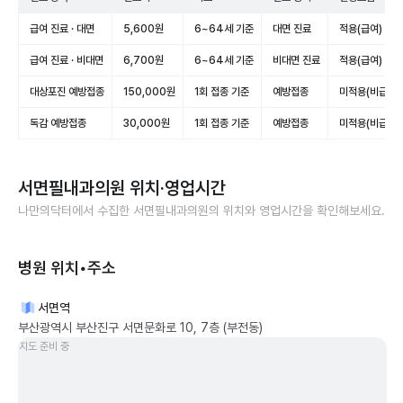
급여 진료 · 대면
5,600원
6~64세 기준
대면 진료
적용(급여)
급여 진료 · 비대면
6,700원
6~64세 기준
비대면 진료
적용(급여)
대상포진 예방접종
150,000원
1회 접종 기준
예방접종
미적용(비급여)
독감 예방접종
30,000원
1회 접종 기준
예방접종
미적용(비급여)
서면필내과의원
위치·영업시간
나만의닥터에서 수집한
서면필내과의원
의 위치와 영업시간을 확인해보세요.
병원 위치•주소
서면역
부산광역시 부산진구 서면문화로 10, 7층 (부전동)
지도 준비 중