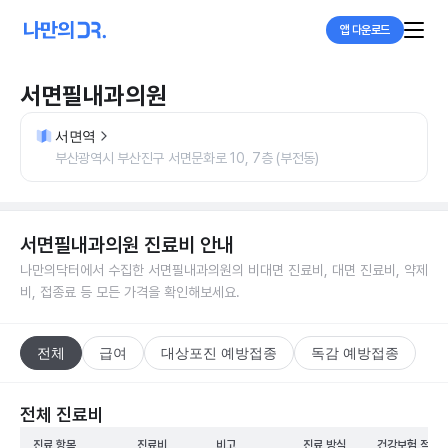
앱 다운로드
서면필내과의원
서면역
부산광역시 부산진구 서면문화로 10, 7층 (부전동)
서면필내과의원
진료비 안내
나만의닥터에서 수집한
서면필내과의원
의 비대면 진료비, 대면 진료비, 약제
비, 접종료 등 모든 가격을 확인해보세요.
전체
급여
대상포진 예방접종
독감 예방접종
전체 진료비
진료 항목
진료비
비고
진료 방식
건강보험 적용