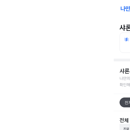
샤
샤론
나만의
확인해
전
전체
진료