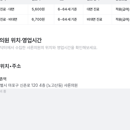
진료 · 대면
5,600원
6~64세 기준
대면 진료
적용(급여)
진료 · 비대면
6,700원
6~64세 기준
비대면 진료
적용(급여)
의원
위치·영업시간
닥터에서 수집한
샤론의원
의 위치와 영업시간을 확인해보세요.
 위치•주소
촌역
별시 마포구 신촌로 120 4층 (노고산동) 샤론의원
비 중