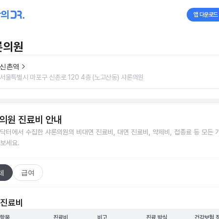
앱 다운로드
론의원
신촌역
서울특별시 마포구 신촌로 120 4층 (노고산동) 샤론의원
의원
진료비 안내
닥터에서 수집한
샤론의원
의 비대면 진료비, 대면 진료비, 약제비, 접종료 등 모든 
보세요.
체
급여
 진료비
 항목
진료비
비고
진료 방식
건강보험 