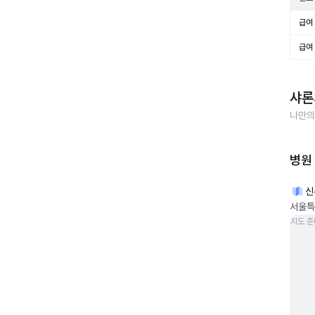
급여 
급여 
샤론
나만의
병원
신
서울특
지도 준