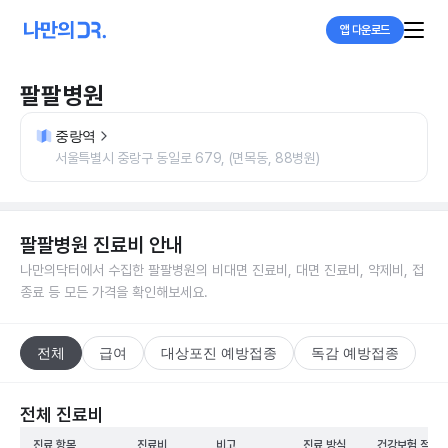
앱 다운로드
팔팔병원
중랑역
서울특별시 중랑구 동일로 679, (면목동, 88병원)
팔팔병원
진료비 안내
나만의닥터에서 수집한
팔팔병원
의 비대면 진료비, 대면 진료비, 약제비, 접
종료 등 모든 가격을 확인해보세요.
전체
급여
대상포진 예방접종
독감 예방접종
전체 진료비
진료 항목
진료비
비고
진료 방식
건강보험 적용