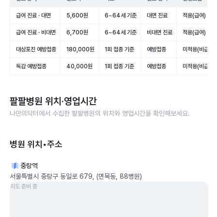
급여 진료 · 대면
5,600원
6~64세 기준
대면 진료
적용(급여)
급여 진료 · 비대면
6,700원
6~64세 기준
비대면 진료
적용(급여)
대상포진 예방접종
180,000원
1회 접종 기준
예방접종
미적용(비급여)
독감 예방접종
40,000원
1회 접종 기준
예방접종
미적용(비급여)
팔팔병원
위치·영업시간
나만의닥터에서 수집한
팔팔병원
의 위치와 영업시간을 확인해보세요.
병원 위치•주소
중랑역
서울특별시 중랑구 동일로 679, (면목동, 88병원)
지도 준비 중