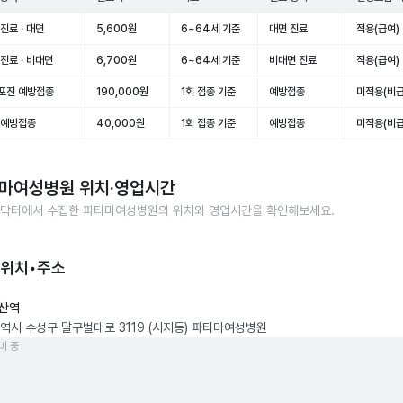
진료 · 대면
5,600원
6~64세 기준
대면 진료
적용(급여)
진료 · 비대면
6,700원
6~64세 기준
비대면 진료
적용(급여)
포진 예방접종
190,000원
1회 접종 기준
예방접종
미적용(비급
 예방접종
40,000원
1회 접종 기준
예방접종
미적용(비급
마여성병원
위치·영업시간
닥터에서 수집한
파티마여성병원
의 위치와 영업시간을 확인해보세요.
 위치•주소
산역
역시 수성구 달구벌대로 3119 (시지동) 파티마여성병원
비 중