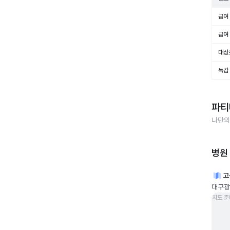
급여 
급여 
대상
독감
파티
나만의
병원
고
대구광
지도 준