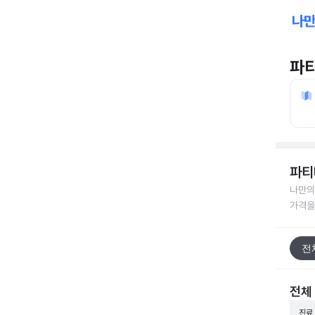
파
파티
나만의
가격을
전
전체
진료