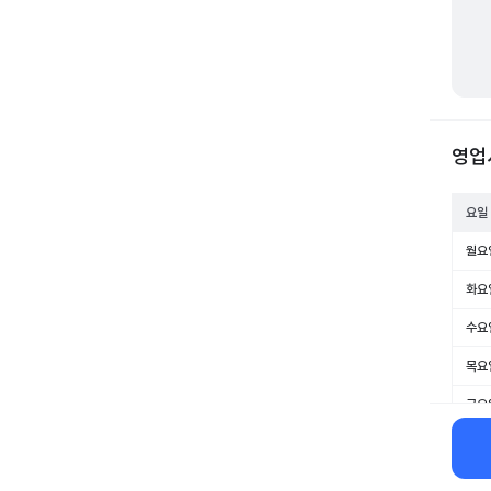
영업
요일
월요
화요
수요
목요
금요
토요
일요