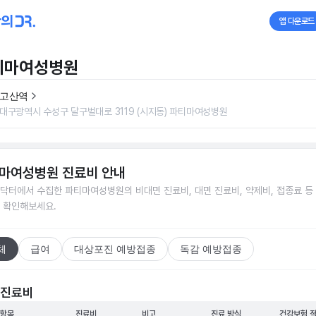
앱 다운로드
티마여성병원
고산역
대구광역시 수성구 달구벌대로 3119 (시지동) 파티마여성병원
마여성병원
진료비 안내
닥터에서 수집한
파티마여성병원
의 비대면 진료비, 대면 진료비, 약제비, 접종료 등
 확인해보세요.
체
급여
대상포진 예방접종
독감 예방접종
 진료비
 항목
진료비
비고
진료 방식
건강보험 