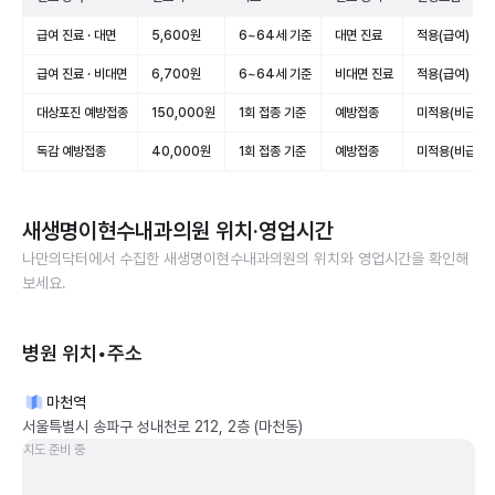
급여 진료 · 대면
5,600원
6~64세 기준
대면 진료
적용(급여)
급여 진료 · 비대면
6,700원
6~64세 기준
비대면 진료
적용(급여)
대상포진 예방접종
150,000원
1회 접종 기준
예방접종
미적용(비급여)
독감 예방접종
40,000원
1회 접종 기준
예방접종
미적용(비급여)
새생명이현수내과의원
위치·영업시간
나만의닥터에서 수집한
새생명이현수내과의원
의 위치와 영업시간을 확인해
보세요.
병원 위치•주소
마천역
서울특별시 송파구 성내천로 212, 2층 (마천동)
지도 준비 중