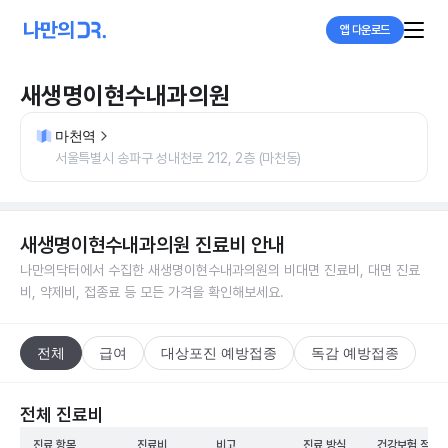
앱 다운로드
새생명이현수내과의원
마천역
서울특별시 송파구 성내천로 212, 2층 (마천동)
새생명이현수내과의원
진료비 안내
나만의닥터에서 수집한
새생명이현수내과의원
의 비대면 진료비, 대면 진료
비, 약제비, 접종료 등 모든 가격을 확인해보세요.
전체
급여
대상포진 예방접종
독감 예방접종
전체 진료비
진료 항목
진료비
비고
진료 방식
건강보험 적용