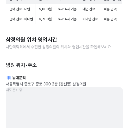
급여 진료 · 대면
5,600원
6~64세 기준
대면 진료
적용(급여)
급여 진료 · 비대면
6,700원
6~64세 기준
비대면 진료
적용(급여)
삼정의원
위치·영업시간
나만의닥터에서 수집한
삼정의원
의 위치와 영업시간을 확인해보세요.
병원 위치•주소
동대문역
서울특별시 종로구 종로 300 2층 (창신동) 삼정의원
지도 준비 중