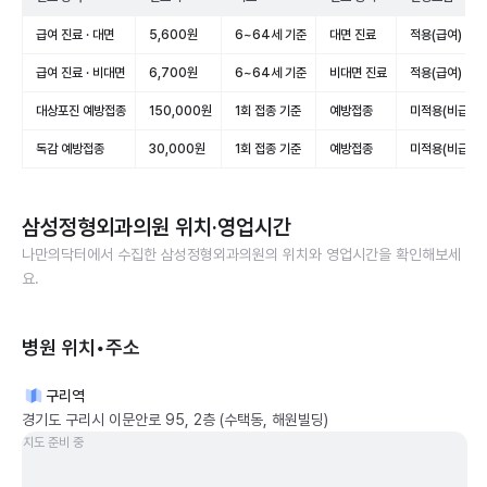
급여 진료 · 대면
5,600원
6~64세 기준
대면 진료
적용(급여)
급여 진료 · 비대면
6,700원
6~64세 기준
비대면 진료
적용(급여)
대상포진 예방접종
150,000원
1회 접종 기준
예방접종
미적용(비급여)
독감 예방접종
30,000원
1회 접종 기준
예방접종
미적용(비급여)
삼성정형외과의원
위치·영업시간
나만의닥터에서 수집한
삼성정형외과의원
의 위치와 영업시간을 확인해보세
요.
병원 위치•주소
구리역
경기도 구리시 이문안로 95, 2층 (수택동, 해원빌딩)
지도 준비 중