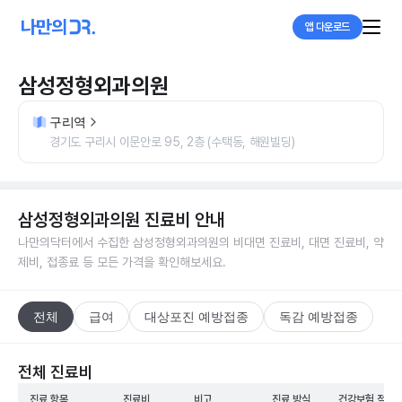
앱 다운로드
삼성정형외과의원
구리역
경기도 구리시 이문안로 95, 2층 (수택동, 해원빌딩)
삼성정형외과의원
진료비 안내
나만의닥터에서 수집한
삼성정형외과의원
의 비대면 진료비, 대면 진료비, 약
제비, 접종료 등 모든 가격을 확인해보세요.
전체
급여
대상포진 예방접종
독감 예방접종
전체 진료비
진료 항목
진료비
비고
진료 방식
건강보험 적용