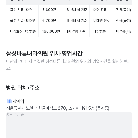
급여 진료 · 대면
5,600원
6~64세 기준
대면 진료
적용(급여)
급여 진료 · 비대면
6,700원
6~64세 기준
비대면 진료
적용(급여)
대상포진 예방접종
160,000원
1회 접종 기준
예방접종
미적용(비급여)
삼성바른내과의원
위치·영업시간
나만의닥터에서 수집한
삼성바른내과의원
의 위치와 영업시간을 확인해보세
요.
병원 위치•주소
상계역
서울특별시 노원구 한글비석로 270, 스카이타워 5층 (중계동)
지도 준비 중