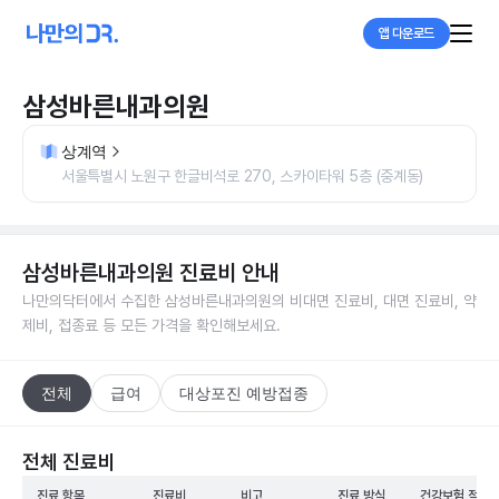
앱 다운로드
삼성바른내과의원
상계역
서울특별시 노원구 한글비석로 270, 스카이타워 5층 (중계동)
삼성바른내과의원
진료비 안내
나만의닥터에서 수집한
삼성바른내과의원
의 비대면 진료비, 대면 진료비, 약
제비, 접종료 등 모든 가격을 확인해보세요.
전체
급여
대상포진 예방접종
전체 진료비
진료 항목
진료비
비고
진료 방식
건강보험 적용