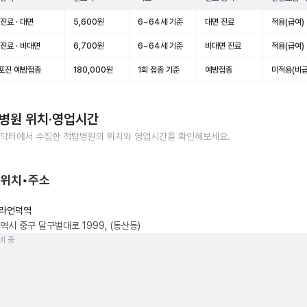
진료 · 대면
5,600원
6~64세 기준
대면 진료
적용(급여)
진료 · 비대면
6,700원
6~64세 기준
비대면 진료
적용(급여)
포진 예방접종
180,000원
1회 접종 기준
예방접종
미적용(비급
병원
위치·영업시간
닥터에서 수집한
척탑병원
의 위치와 영업시간을 확인해보세요.
 위치•주소
라언덕역
역시 중구 달구벌대로 1999, (동산동)
비 중