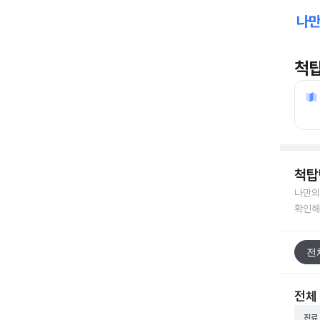
척
척탑
나만의
확인해
전
전체
진료