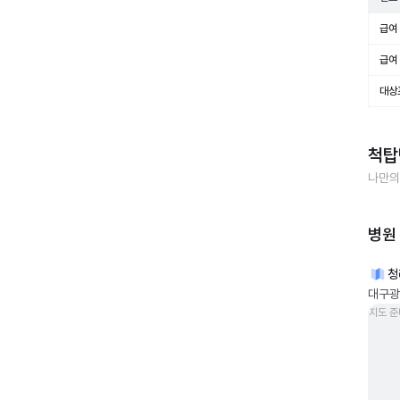
급여 
급여 
대상
척탑
나만의
병원
청
대구광
지도 준