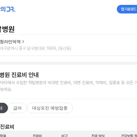
앱 다운로드
탑병원
청라언덕역
대구광역시 중구 달구벌대로 1999, (동산동)
병원
진료비 안내
닥터에서 수집한
척탑병원
의 비대면 진료비, 대면 진료비, 약제비, 접종료 등 모든 
보세요.
체
급여
대상포진 예방접종
 진료비
 항목
진료비
비고
진료 방식
건강보험 