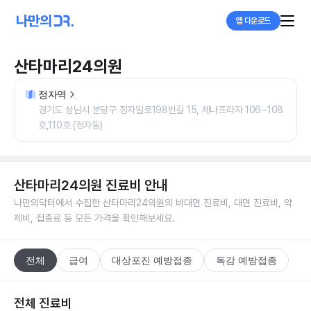
앱 다운로드
산타마리24의원
정자역
경기도 성남시 분당구 정자일로198번길 15, 제나프라자 106~108
호,110호 (정자동)
산타마리24의원
진료비 안내
나만의닥터에서 수집한
산타마리24의원
의 비대면 진료비, 대면 진료비, 약
제비, 접종료 등 모든 가격을 확인해보세요.
전체
급여
대상포진 예방접종
독감 예방접종
전체 진료비