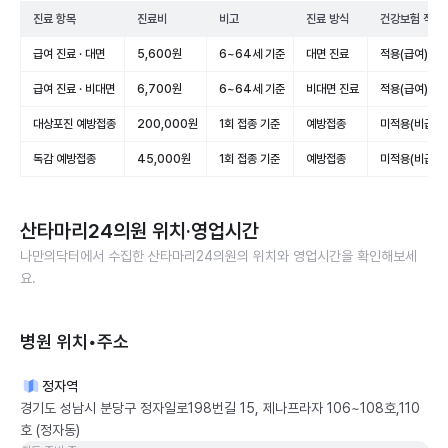
진료 항목
진료비
비고
진료 방식
건강보험 적용
급여 진료 · 대면
5,600원
6~64세 기준
대면 진료
적용(급여)
급여 진료 · 비대면
6,700원
6~64세 기준
비대면 진료
적용(급여)
대상포진 예방접종
200,000원
1회 접종 기준
예방접종
미적용(비급여)
독감 예방접종
45,000원
1회 접종 기준
예방접종
미적용(비급여)
산타마리24의원
위치·영업시간
나만의닥터에서 수집한
산타마리24의원
의 위치와 영업시간을 확인해보세
요.
병원 위치•주소
정자역
경기도 성남시 분당구 정자일로198번길 15, 제나프라자 106~108호,110
호 (정자동)