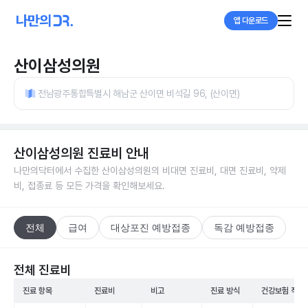
앱 다운로드
산이삼성의원
전남광주통합특별시 해남군 산이면 비석길 96, (산이면)
산이삼성의원
진료비 안내
나만의닥터에서 수집한
산이삼성의원
의 비대면 진료비, 대면 진료비, 약제
비, 접종료 등 모든 가격을 확인해보세요.
전체
급여
대상포진 예방접종
독감 예방접종
전체 진료비
진료 항목
진료비
비고
진료 방식
건강보험 적용