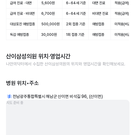
급여 진료 · 대면
5,600원
6~64세 기준
대면 진료
적용(급여)
급여 진료 · 비대면
6,700원
6~64세 기준
비대면 진료
적용(급여)
대상포진 예방접종
500,000원
2회 접종 기준
예방접종
미적용(비급여)
독감 예방접종
30,000원
1회 접종 기준
예방접종
미적용(비급여)
산이삼성의원
위치·영업시간
나만의닥터에서 수집한
산이삼성의원
의 위치와 영업시간을 확인해보세요.
병원 위치•주소
전남광주통합특별시 해남군 산이면 비석길 96, (산이면)
지도 준비 중