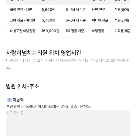
급여 진료 · 대면
5,600원
6~64세 기준
대면 진료
적용(급여)
급여 진료 · 비대면
6,700원
6~64세 기준
비대면 진료
적용(급여)
대상포진 예방접종
160,000원
1회 접종 기준
예방접종
미적용(비급여)
사랑이넘치는의원
위치·영업시간
나만의닥터에서 수집한
사랑이넘치는의원
의 위치와 영업시간을 확인해보세
요.
병원 위치•주소
미남역
부산광역시 동래구 아시아드대로 226, 4층 (온천동)
지도 준비 중