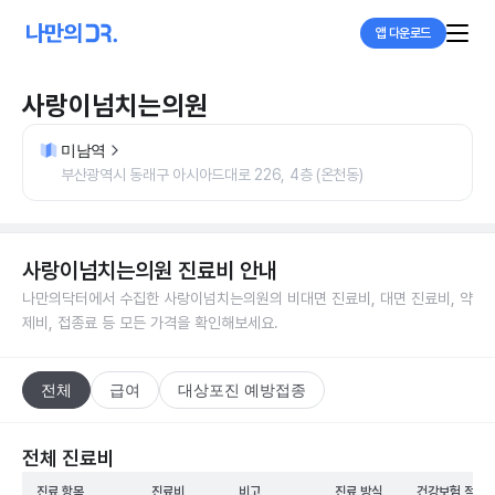
앱 다운로드
사랑이넘치는의원
미남역
부산광역시 동래구 아시아드대로 226, 4층 (온천동)
사랑이넘치는의원
진료비 안내
나만의닥터에서 수집한
사랑이넘치는의원
의 비대면 진료비, 대면 진료비, 약
제비, 접종료 등 모든 가격을 확인해보세요.
전체
급여
대상포진 예방접종
전체 진료비
진료 항목
진료비
비고
진료 방식
건강보험 적용