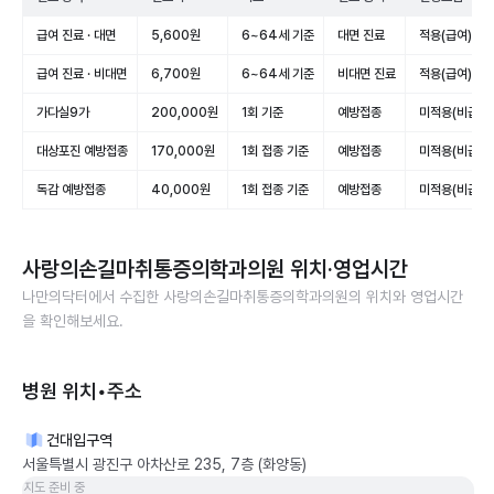
급여 진료 · 대면
5,600원
6~64세 기준
대면 진료
적용(급여)
급여 진료 · 비대면
6,700원
6~64세 기준
비대면 진료
적용(급여)
가다실9가
200,000원
1회 기준
예방접종
미적용(비급여)
대상포진 예방접종
170,000원
1회 접종 기준
예방접종
미적용(비급여)
독감 예방접종
40,000원
1회 접종 기준
예방접종
미적용(비급여)
사랑의손길마취통증의학과의원
위치·영업시간
나만의닥터에서 수집한
사랑의손길마취통증의학과의원
의 위치와 영업시간
을 확인해보세요.
병원 위치•주소
건대입구역
서울특별시 광진구 아차산로 235, 7층 (화양동)
지도 준비 중