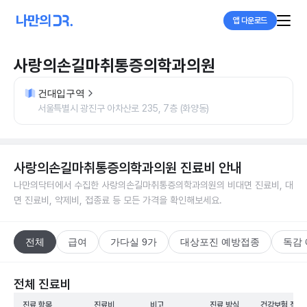
앱 다운로드
사랑의손길마취통증의학과의원
건대입구역
서울특별시 광진구 아차산로 235, 7층 (화양동)
사랑의손길마취통증의학과의원
진료비 안내
나만의닥터에서 수집한
사랑의손길마취통증의학과의원
의 비대면 진료비, 대
면 진료비, 약제비, 접종료 등 모든 가격을 확인해보세요.
전체
급여
가다실 9가
대상포진 예방접종
독감
전체 진료비
진료 항목
진료비
비고
진료 방식
건강보험 적용