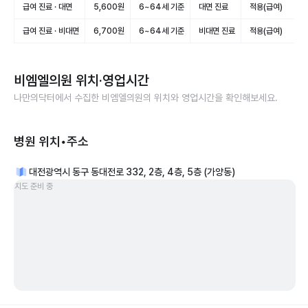
급여 진료 · 대면
5,600원
6~64세 기준
대면 진료
적용(급여)
급여 진료 · 비대면
6,700원
6~64세 기준
비대면 진료
적용(급여)
비엠엘의원
위치·영업시간
나만의닥터에서 수집한
비엠엘의원
의 위치와 영업시간을 확인해보세요.
병원 위치•주소
대전광역시 동구 동대전로 332, 2층, 4층, 5층 (가양동)
지도 준비 중