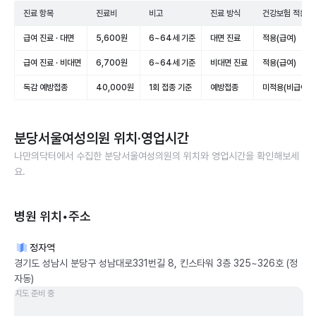
진료 항목
진료비
비고
진료 방식
건강보험 적용
급여 진료 · 대면
5,600원
6~64세 기준
대면 진료
적용(급여)
급여 진료 · 비대면
6,700원
6~64세 기준
비대면 진료
적용(급여)
독감 예방접종
40,000원
1회 접종 기준
예방접종
미적용(비급여)
분당서울여성의원
위치·영업시간
나만의닥터에서 수집한
분당서울여성의원
의 위치와 영업시간을 확인해보세
요.
병원 위치•주소
정자역
경기도 성남시 분당구 성남대로331번길 8, 킨스타워 3층 325~326호 (정
자동)
지도 준비 중