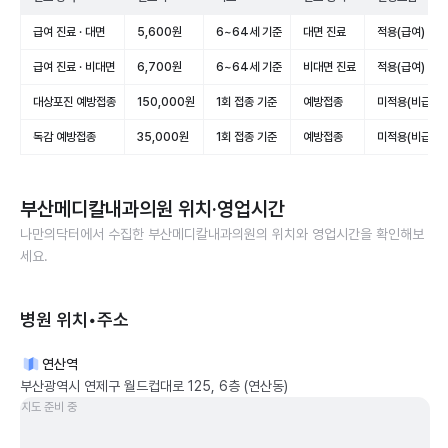
급여 진료 · 대면
5,600원
6~64세 기준
대면 진료
적용(급여)
급여 진료 · 비대면
6,700원
6~64세 기준
비대면 진료
적용(급여)
대상포진 예방접종
150,000원
1회 접종 기준
예방접종
미적용(비급여)
독감 예방접종
35,000원
1회 접종 기준
예방접종
미적용(비급여)
부산메디칼내과의원
위치·영업시간
나만의닥터에서 수집한
부산메디칼내과의원
의 위치와 영업시간을 확인해보
세요.
병원 위치•주소
연산역
부산광역시 연제구 월드컵대로 125, 6층 (연산동)
지도 준비 중