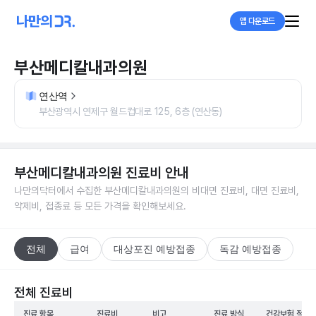
앱 다운로드
부산메디칼내과의원
연산역
부산광역시 연제구 월드컵대로 125, 6층 (연산동)
부산메디칼내과의원
진료비 안내
나만의닥터에서 수집한
부산메디칼내과의원
의 비대면 진료비, 대면 진료비,
약제비, 접종료 등 모든 가격을 확인해보세요.
전체
급여
대상포진 예방접종
독감 예방접종
전체 진료비
진료 항목
진료비
비고
진료 방식
건강보험 적용