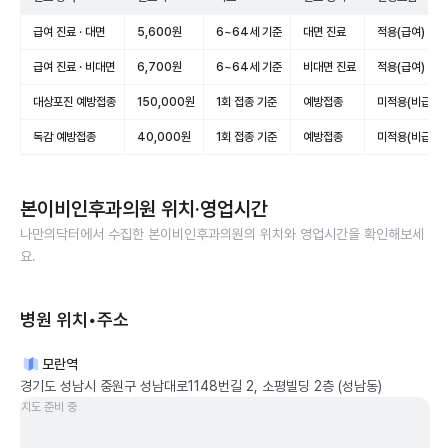
급여 진료 · 대면
5,600원
6~64세 기준
대면 진료
적용(급여)
급여 진료 · 비대면
6,700원
6~64세 기준
비대면 진료
적용(급여)
대상포진 예방접종
150,000원
1회 접종 기준
예방접종
미적용(비급여)
독감 예방접종
40,000원
1회 접종 기준
예방접종
미적용(비급여)
본이비인후과의원
위치·영업시간
나만의닥터에서 수집한
본이비인후과의원
의 위치와 영업시간을 확인해보세
요.
병원 위치•주소
모란역
경기도 성남시 중원구 성남대로1148번길 2, 소평빌딩 2층 (성남동)
지도 준비 중