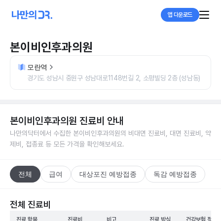
앱 다운로드
본이비인후과의원
모란역
경기도 성남시 중원구 성남대로1148번길 2, 소평빌딩 2층 (성남동)
본이비인후과의원
진료비 안내
나만의닥터에서 수집한
본이비인후과의원
의 비대면 진료비, 대면 진료비, 약
제비, 접종료 등 모든 가격을 확인해보세요.
전체
급여
대상포진 예방접종
독감 예방접종
전체 진료비
진료 항목
진료비
비고
진료 방식
건강보험 적용