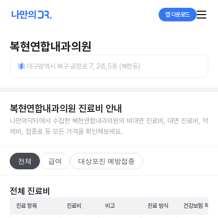
앱 다운로드
복현연합내과의원
대구광역시 북구 공항로 7, 2층,5층 (복현동)
복현연합내과의원
진료비 안내
나만의닥터에서 수집한
복현연합내과의원
의 비대면 진료비, 대면 진료비, 약
제비, 접종료 등 모든 가격을 확인해보세요.
전체
급여
대상포진 예방접종
전체 진료비
진료 항목
진료비
비고
진료 방식
건강보험 적용