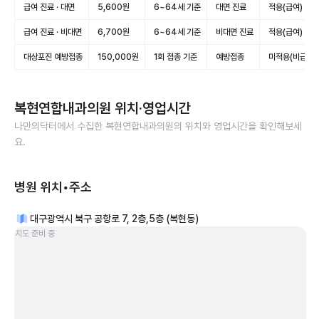
급여 진료 · 대면
5,600원
6~64세 기준
대면 진료
적용(급여)
급여 진료 · 비대면
6,700원
6~64세 기준
비대면 진료
적용(급여)
대상포진 예방접종
150,000원
1회 접종 기준
예방접종
미적용(비급여)
복현연합내과의원
위치·영업시간
나만의닥터에서 수집한
복현연합내과의원
의 위치와 영업시간을 확인해보세
요.
병원 위치•주소
대구광역시 북구 공항로 7, 2층,5층 (복현동)
지도 준비 중