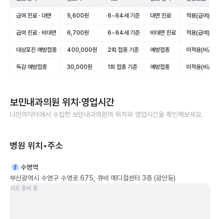
급여 진료 · 대면
5,600원
6~64세 기준
대면 진료
적용(급여)
급여 진료 · 비대면
6,700원
6~64세 기준
비대면 진료
적용(급여)
대상포진 예방접종
400,000원
2회 접종 기준
예방접종
미적용(비급여
독감 예방접종
30,000원
1회 접종 기준
예방접종
미적용(비급여
보민내과의원
위치·영업시간
나만의닥터에서 수집한
보민내과의원
의 위치와 영업시간을 확인해보세요.
병원 위치•주소
수영역
부산광역시 수영구 수영로 675, 큐비 메디컬센터 3층 (광안동)
지도 준비 중