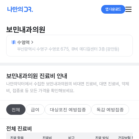
앱 다운로드
보민내과의원
수영역
부산광역시 수영구 수영로 675, 큐비 메디컬센터 3층 (광안동)
보민내과의원
진료비 안내
나만의닥터에서 수집한
보민내과의원
의 비대면 진료비, 대면 진료비, 약제
비, 접종료 등 모든 가격을 확인해보세요.
전체
급여
대상포진 예방접종
독감 예방접종
전체 진료비
진료 항목
진료비
비고
진료 방식
건강보험 적용