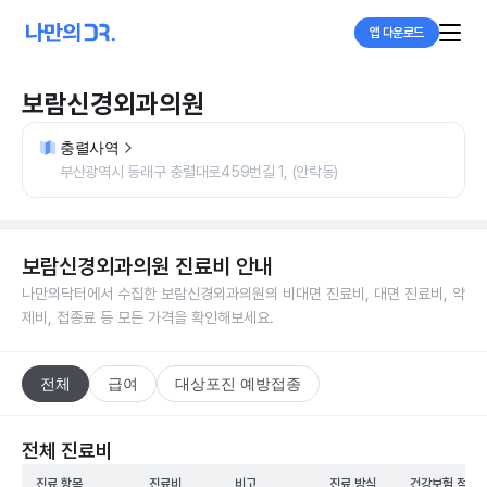
앱 다운로드
보람신경외과의원
충렬사역
부산광역시 동래구 충렬대로459번길 1, (안락동)
보람신경외과의원
진료비 안내
나만의닥터에서 수집한
보람신경외과의원
의 비대면 진료비, 대면 진료비, 약
제비, 접종료 등 모든 가격을 확인해보세요.
전체
급여
대상포진 예방접종
전체 진료비
진료 항목
진료비
비고
진료 방식
건강보험 적용