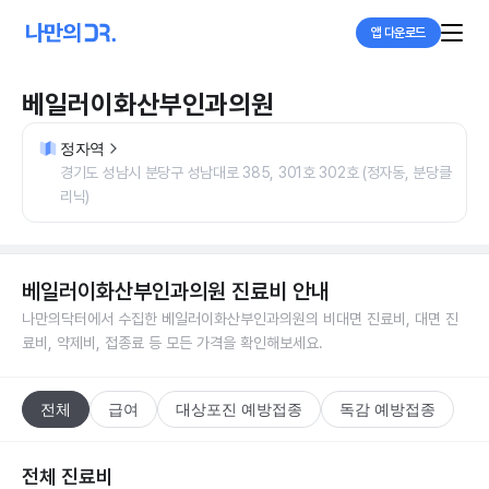
앱 다운로드
베일러이화산부인과의원
정자역
경기도 성남시 분당구 성남대로 385, 301호 302호 (정자동, 분당클
리닉)
베일러이화산부인과의원
진료비 안내
나만의닥터에서 수집한
베일러이화산부인과의원
의 비대면 진료비, 대면 진
료비, 약제비, 접종료 등 모든 가격을 확인해보세요.
전체
급여
대상포진 예방접종
독감 예방접종
전체 진료비