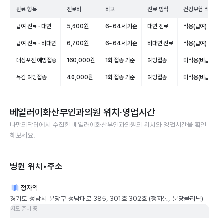
진료 항목
진료비
비고
진료 방식
건강보험 적용
급여 진료 · 대면
5,600원
6~64세 기준
대면 진료
적용(급여)
급여 진료 · 비대면
6,700원
6~64세 기준
비대면 진료
적용(급여)
대상포진 예방접종
160,000원
1회 접종 기준
예방접종
미적용(비급여)
독감 예방접종
40,000원
1회 접종 기준
예방접종
미적용(비급여)
베일러이화산부인과의원
위치·영업시간
나만의닥터에서 수집한
베일러이화산부인과의원
의 위치와 영업시간을 확인
해보세요.
병원 위치•주소
정자역
경기도 성남시 분당구 성남대로 385, 301호 302호 (정자동, 분당클리닉)
지도 준비 중