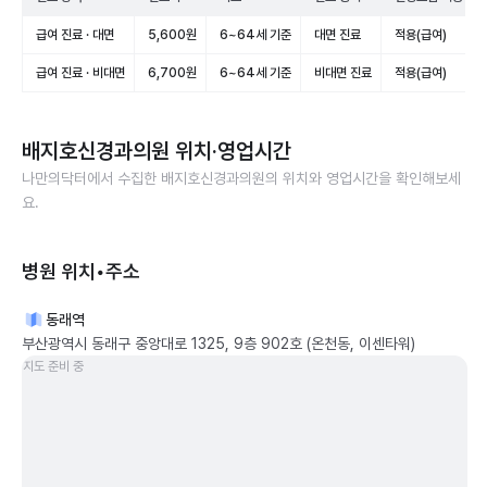
급여 진료 · 대면
5,600원
6~64세 기준
대면 진료
적용(급여)
급여 진료 · 비대면
6,700원
6~64세 기준
비대면 진료
적용(급여)
배지호신경과의원
위치·영업시간
나만의닥터에서 수집한
배지호신경과의원
의 위치와 영업시간을 확인해보세
요.
병원 위치•주소
동래역
부산광역시 동래구 중앙대로 1325, 9층 902호 (온천동, 이센타워)
지도 준비 중