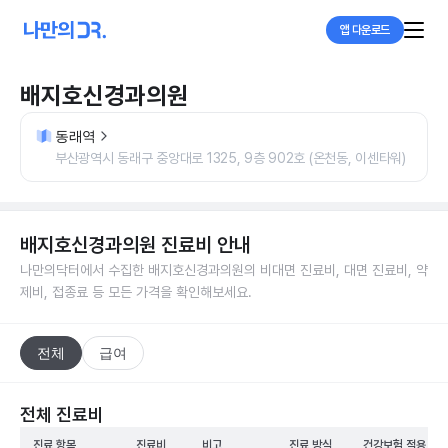
앱 다운로드
배지호신경과의원
동래역
부산광역시 동래구 중앙대로 1325, 9층 902호 (온천동, 이센타워)
배지호신경과의원
진료비 안내
나만의닥터에서 수집한
배지호신경과의원
의 비대면 진료비, 대면 진료비, 약
제비, 접종료 등 모든 가격을 확인해보세요.
전체
급여
전체 진료비
진료 항목
진료비
비고
진료 방식
건강보험 적용