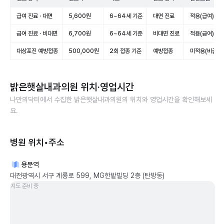
급여 진료 · 대면
5,600원
6~64세 기준
대면 진료
적용(급여)
급여 진료 · 비대면
6,700원
6~64세 기준
비대면 진료
적용(급여)
대상포진 예방접종
500,000원
2회 접종 기준
예방접종
미적용(비급여)
밝은햇살내과의원
위치·영업시간
나만의닥터에서 수집한
밝은햇살내과의원
의 위치와 영업시간을 확인해보세
요.
병원 위치•주소
용문역
대전광역시 서구 계룡로 599, MG한밭빌딩 2층 (탄방동)
지도 준비 중