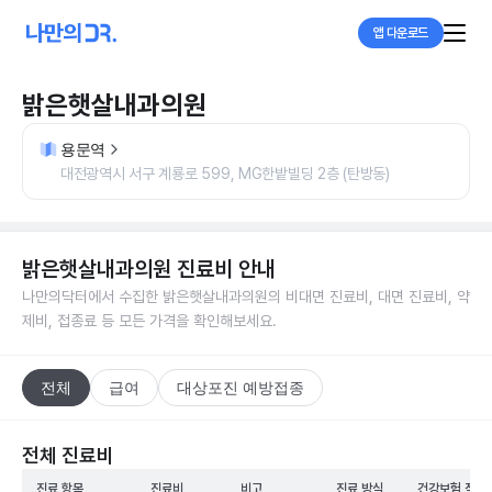
앱 다운로드
밝은햇살내과의원
용문역
대전광역시 서구 계룡로 599, MG한밭빌딩 2층 (탄방동)
밝은햇살내과의원
진료비 안내
나만의닥터에서 수집한
밝은햇살내과의원
의 비대면 진료비, 대면 진료비, 약
제비, 접종료 등 모든 가격을 확인해보세요.
전체
급여
대상포진 예방접종
전체 진료비
진료 항목
진료비
비고
진료 방식
건강보험 적용