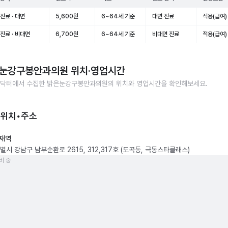
진료 · 대면
5,600원
6~64세 기준
대면 진료
적용(급여)
진료 · 비대면
6,700원
6~64세 기준
비대면 진료
적용(급여)
눈강구봉안과의원
위치·영업시간
닥터에서 수집한
밝은눈강구봉안과의원
의 위치와 영업시간을 확인해보세요.
 위치•주소
재역
별시 강남구 남부순환로 2615, 312,317호 (도곡동, 극동스타클래스)
비 중