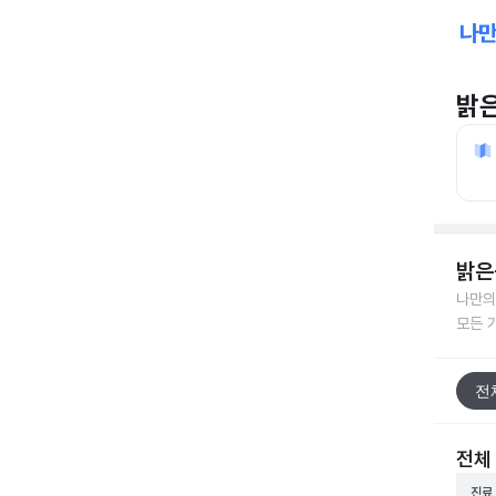
밝
밝은
나만의
모든 
전
전체
진료