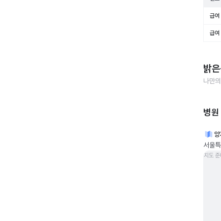
급여 
급여 
밝은
나만의
병원
양
서울특
지도 준