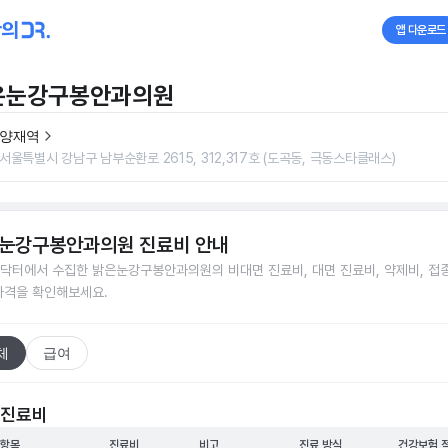
앱 다운로드
은눈강구봉안과의원
양재역
서울특별시 강남구 남부순환로 2615, 312,317호 (도곡동, 극동스타클래스)
눈강구봉안과의원
진료비 안내
닥터에서 수집한
밝은눈강구봉안과의원
의 비대면 진료비, 대면 진료비, 약제비, 접
가격을 확인해보세요.
체
급여
 진료비
 항목
진료비
비고
진료 방식
건강보험 