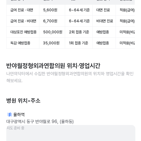
급여 진료 · 대면
5,600원
6~64세 기준
대면 진료
적용(급여)
급여 진료 · 비대면
6,700원
6~64세 기준
비대면 진료
적용(급여)
대상포진 예방접종
500,000원
2회 접종 기준
예방접종
미적용(비급여)
독감 예방접종
35,000원
1회 접종 기준
예방접종
미적용(비급여)
반야월정형외과연합의원
위치·영업시간
나만의닥터에서 수집한
반야월정형외과연합의원
의 위치와 영업시간을 확인
해보세요.
병원 위치•주소
율하역
대구광역시 동구 반야월로 96, (율하동)
지도 준비 중