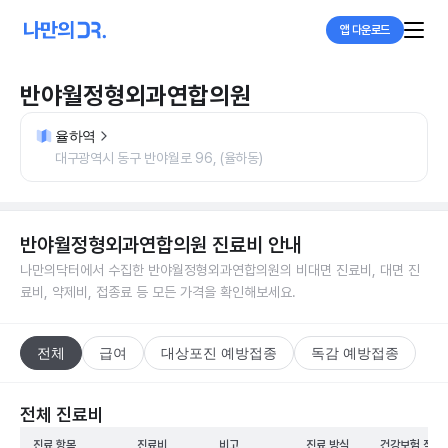
앱 다운로드
반야월정형외과연합의원
율하역
대구광역시 동구 반야월로 96, (율하동)
반야월정형외과연합의원
진료비 안내
나만의닥터에서 수집한
반야월정형외과연합의원
의 비대면 진료비, 대면 진
료비, 약제비, 접종료 등 모든 가격을 확인해보세요.
전체
급여
대상포진 예방접종
독감 예방접종
전체 진료비
진료 항목
진료비
비고
진료 방식
건강보험 적용