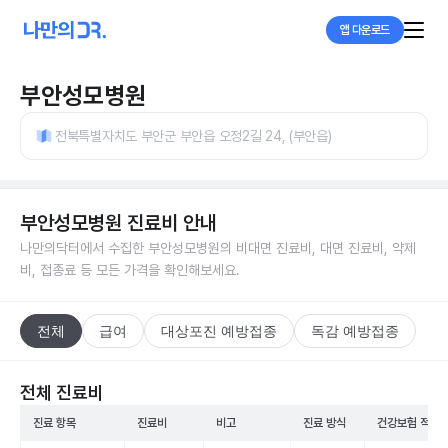
앱 다운로드
부안성모병원
전북특별자치도 부안군 부안읍 오정2길 24, (부안읍)
부안성모병원
진료비 안내
나만의닥터에서 수집한
부안성모병원
의 비대면 진료비, 대면 진료비, 약제
비, 접종료 등 모든 가격을 확인해보세요.
전체
급여
대상포진 예방접종
독감 예방접종
전체 진료비
진료 항목
진료비
비고
진료 방식
건강보험 적용