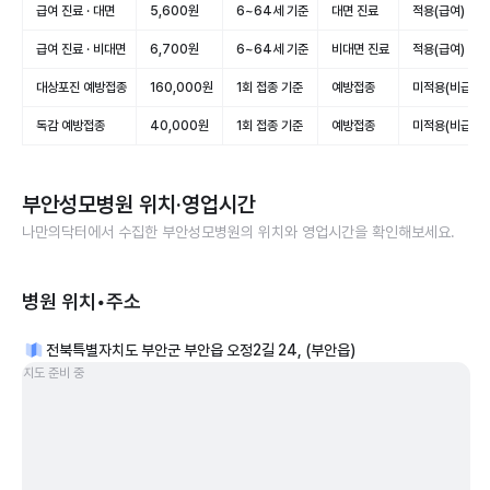
급여 진료 · 대면
5,600원
6~64세 기준
대면 진료
적용(급여)
급여 진료 · 비대면
6,700원
6~64세 기준
비대면 진료
적용(급여)
대상포진 예방접종
160,000원
1회 접종 기준
예방접종
미적용(비급여)
독감 예방접종
40,000원
1회 접종 기준
예방접종
미적용(비급여)
부안성모병원
위치·영업시간
나만의닥터에서 수집한
부안성모병원
의 위치와 영업시간을 확인해보세요.
병원 위치•주소
전북특별자치도 부안군 부안읍 오정2길 24, (부안읍)
지도 준비 중