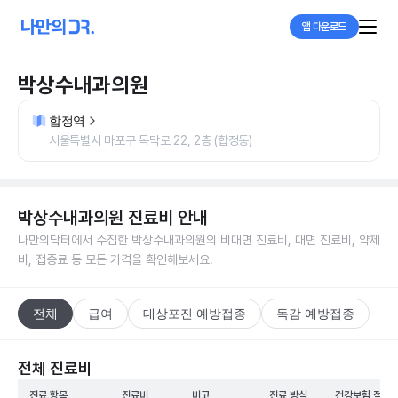
앱 다운로드
박상수내과의원
합정역
서울특별시 마포구 독막로 22, 2층 (합정동)
박상수내과의원
진료비 안내
나만의닥터에서 수집한
박상수내과의원
의 비대면 진료비, 대면 진료비, 약제
비, 접종료 등 모든 가격을 확인해보세요.
전체
급여
대상포진 예방접종
독감 예방접종
전체 진료비
진료 항목
진료비
비고
진료 방식
건강보험 적용