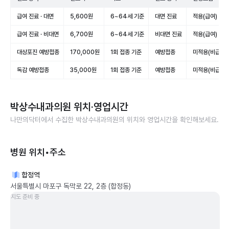
급여 진료 · 대면
5,600원
6~64세 기준
대면 진료
적용(급여)
급여 진료 · 비대면
6,700원
6~64세 기준
비대면 진료
적용(급여)
대상포진 예방접종
170,000원
1회 접종 기준
예방접종
미적용(비급여)
독감 예방접종
35,000원
1회 접종 기준
예방접종
미적용(비급여)
박상수내과의원
위치·영업시간
나만의닥터에서 수집한
박상수내과의원
의 위치와 영업시간을 확인해보세요.
병원 위치•주소
합정역
서울특별시 마포구 독막로 22, 2층 (합정동)
지도 준비 중