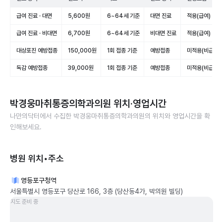
급여 진료 · 대면
5,600원
6~64세 기준
대면 진료
적용(급여)
급여 진료 · 비대면
6,700원
6~64세 기준
비대면 진료
적용(급여)
대상포진 예방접종
150,000원
1회 접종 기준
예방접종
미적용(비급여)
독감 예방접종
39,000원
1회 접종 기준
예방접종
미적용(비급여)
박경웅마취통증의학과의원
위치·영업시간
나만의닥터에서 수집한
박경웅마취통증의학과의원
의 위치와 영업시간을 확
인해보세요.
병원 위치•주소
영등포구청역
서울특별시 영등포구 당산로 166, 3층 (당산동4가, 박의원 빌딩)
지도 준비 중