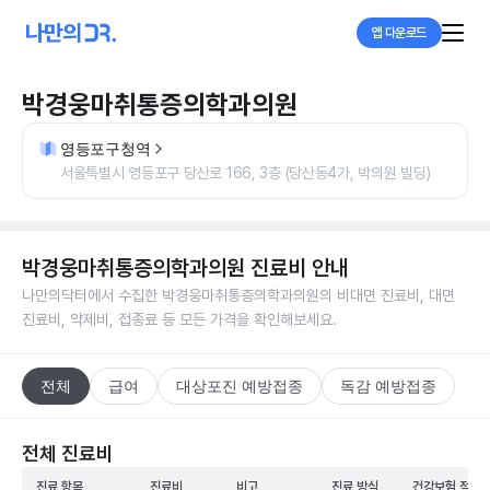
앱 다운로드
박경웅마취통증의학과의원
영등포구청역
서울특별시 영등포구 당산로 166, 3층 (당산동4가, 박의원 빌딩)
박경웅마취통증의학과의원
진료비 안내
나만의닥터에서 수집한
박경웅마취통증의학과의원
의 비대면 진료비, 대면
진료비, 약제비, 접종료 등 모든 가격을 확인해보세요.
전체
급여
대상포진 예방접종
독감 예방접종
전체 진료비
진료 항목
진료비
비고
진료 방식
건강보험 적용