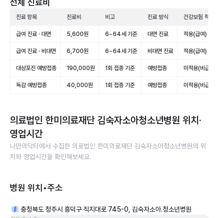
전체 진료비
진료 항목
진료비
비고
진료 방식
건강보험 적용
급여 진료 · 대면
5,600원
6~64세 기준
대면 진료
적용(급여)
급여 진료 · 비대면
6,700원
6~64세 기준
비대면 진료
적용(급여)
대상포진 예방접종
190,000원
1회 접종 기준
예방접종
미적용(비급여)
독감 예방접종
40,000원
1회 접종 기준
예방접종
미적용(비급여)
의료법인 한미의료재단 김숙자소아청소년병원
위치·
영업시간
나만의닥터에서 수집한
의료법인 한미의료재단 김숙자소아청소년병원
의 위
치와 영업시간을 확인해보세요.
병원 위치•주소
충청북도 청주시 흥덕구 직지대로 745-0, 김숙자소아.청소년병원