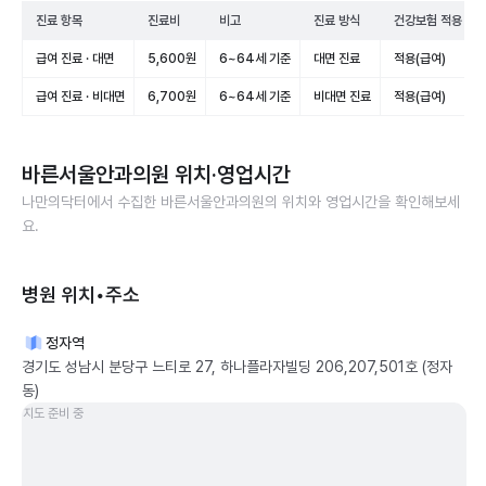
진료 항목
진료비
비고
진료 방식
건강보험 적용
급여 진료 · 대면
5,600원
6~64세 기준
대면 진료
적용(급여)
급여 진료 · 비대면
6,700원
6~64세 기준
비대면 진료
적용(급여)
바른서울안과의원
위치·영업시간
나만의닥터에서 수집한
바른서울안과의원
의 위치와 영업시간을 확인해보세
요.
병원 위치•주소
정자역
경기도 성남시 분당구 느티로 27, 하나플라자빌딩 206,207,501호 (정자
동)
지도 준비 중