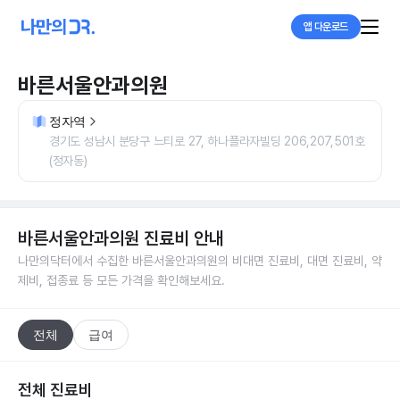
앱 다운로드
바른서울안과의원
정자역
경기도 성남시 분당구 느티로 27, 하나플라자빌딩 206,207,501호
(정자동)
바른서울안과의원
진료비 안내
나만의닥터에서 수집한
바른서울안과의원
의 비대면 진료비, 대면 진료비, 약
제비, 접종료 등 모든 가격을 확인해보세요.
전체
급여
전체 진료비