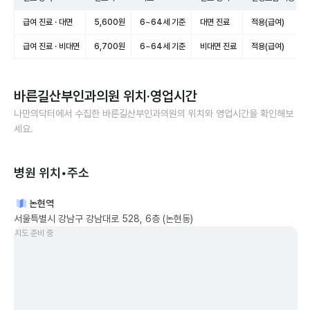
급여 진료 · 대면
5,600원
6~64세 기준
대면 진료
적용(급여)
급여 진료 · 비대면
6,700원
6~64세 기준
비대면 진료
적용(급여)
바른길산부인과의원
위치·영업시간
나만의닥터에서 수집한
바른길산부인과의원
의 위치와 영업시간을 확인해보
세요.
병원 위치•주소
논현역
서울특별시 강남구 강남대로 528, 6층 (논현동)
지도 준비 중