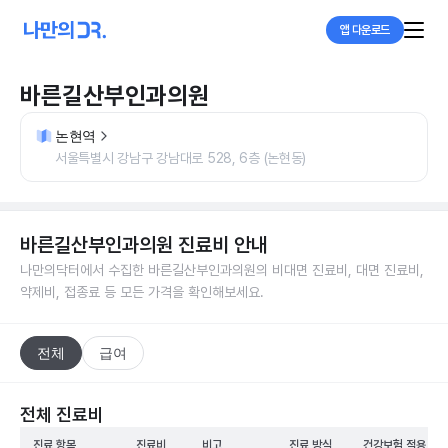
앱 다운로드
바른길산부인과의원
논현역
서울특별시 강남구 강남대로 528, 6층 (논현동)
바른길산부인과의원
진료비 안내
나만의닥터에서 수집한
바른길산부인과의원
의 비대면 진료비, 대면 진료비,
약제비, 접종료 등 모든 가격을 확인해보세요.
전체
급여
전체 진료비
진료 항목
진료비
비고
진료 방식
건강보험 적용